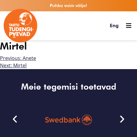
Puhka vaim välja!
Eng
Mirtel
Previous:
Anete
Next:
Mirtel
Meie tegemisi toetavad