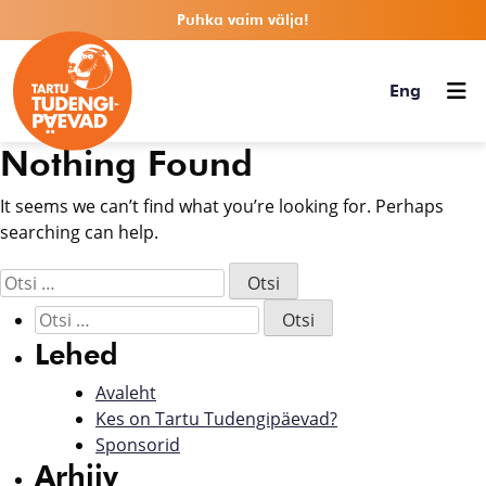
Puhka vaim välja!
Eng
Nothing Found
It seems we can’t find what you’re looking for. Perhaps
searching can help.
Lehed
Avaleht
Kes on Tartu Tudengipäevad?
Sponsorid
Arhiiv