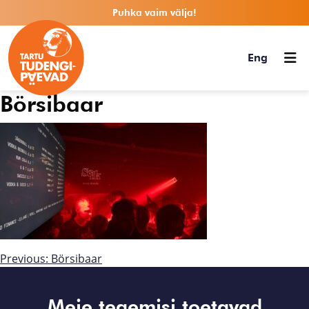
Puhka vaim välja!
Eng
Börsibaar
Previous:
Börsibaar
Meie tegemisi toetavad