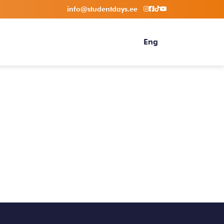
info@studentdays.ee
Eng