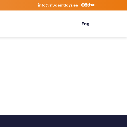
info@studentdays.ee
Eng