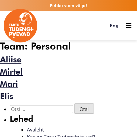
Puhka vaim välja!
Eng
Team:
Personal
Aliise
Mirtel
Mari
Elis
Lehed
Avaleht
Kes on Tartu Tudengipäevad?