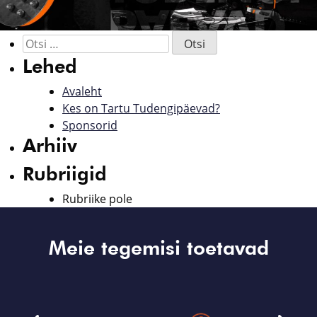
Lehed
Avaleht
Kes on Tartu Tudengipäevad?
Sponsorid
Arhiiv
Rubriigid
Rubriike pole
Meie tegemisi toetavad