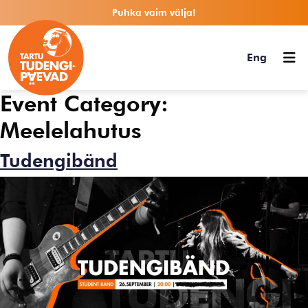
Puhka vaim välja!
Eng
Event Category:
Meelelahutus
Tudengibänd