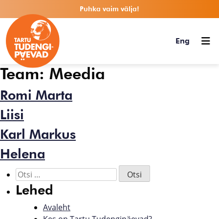
Puhka vaim välja!
Eng
Team:
Meedia
Romi Marta
Liisi
Karl Markus
Helena
Lehed
Avaleht
Kes on Tartu Tudengipäevad?